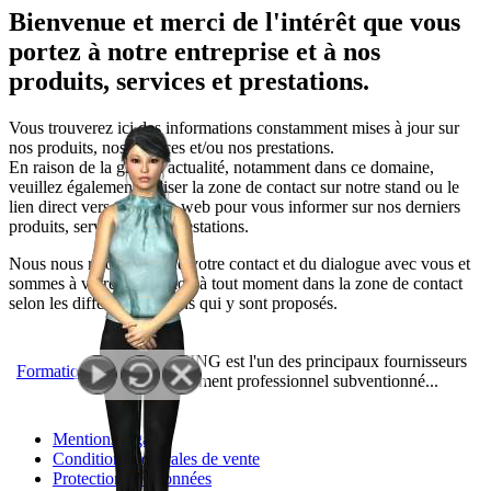
Bienvenue et merci de l'intérêt que vous
portez à notre entreprise et à nos
produits, services et prestations.
Vous trouverez ici des informations constamment mises à jour sur
nos produits, nos services et/ou nos prestations.
En raison de la grande actualité, notamment dans ce domaine,
veuillez également utiliser la zone de contact sur notre stand ou le
lien direct vers notre site web pour vous informer sur nos derniers
produits, services et/ou prestations.
Nous nous réjouissons de votre contact et du dialogue avec vous et
sommes à votre disposition à tout moment dans la zone de contact
selon les différents moyens qui y sont proposés.
WBS TRAINING est l'un des principaux fournisseurs
Formation
de perfectionnement professionnel subventionné...
Mentions légales
Conditions générales de vente
Protection des données