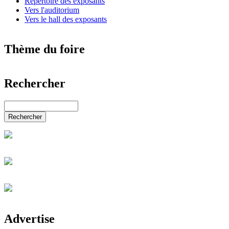
Répertoire des exposants
Vers l'auditorium
Vers le hall des exposants
Thème du foire
Nouvelles du monde entier
Rechercher
Le Monde de l'art
Automobiles & accessoires
Diese Website durchsuchen
Salon de l'industrie et de la technologie
Services, éducation & emplois
Rechercher
Commerce de détail & gastronomie
Électronique & TI
Énergie & alternatives
Mode, beauté, mariage & bijoux
Eau, bien-être, loisirs & sport
Jardin & animaux
Salon de la santé & de la médecine
Salon de la maison & du bâtiment
Salon de l'immobilier & de la finance
Journées des carrières KALAYDO
Advertise
Communication & médias
Salon de l'agriculture