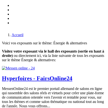
Made in Germany
Salon du génie mécanique
Monaco-Fair
Salon du voyage
Transport & trafic
Salon du divertissement & des jeux
Vivre, dormir, cuisines & déco
Par air & par eau
Accueil
Voici vos exposants sur le thème: Énergie & alternatives
Visitez votre exposant via le hall des exposants (sortie en haut à
droite)
ou directement ici, via la liste suivante de tous les exposants
sur le thème Énergie & alternatives:
Hyperfoires - FairsOnline24
MessenOnline24 est le premier portail allemand de salons en ligne
qui rassemble des salons réels et virtuels pour créer une plate-forme
de communication orientée vers l'avenir et rentable pour vous, sur
tous les thèmes et comme salon thématique ou national tout au long
de l'année. Nous vous offrons...