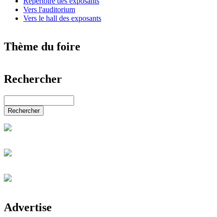
Répertoire des exposants
Vers l'auditorium
Vers le hall des exposants
Thème du foire
Nouvelles du monde entier
Rechercher
Le Monde de l'art
Automobiles & accessoires
Diese Website durchsuchen
Salon de l'industrie et de la technologie
Services, éducation & emplois
Rechercher
Commerce de détail & gastronomie
Électronique & TI
Énergie & alternatives
Mode, beauté, mariage & bijoux
Eau, bien-être, loisirs & sport
Jardin & animaux
Salon de la santé & de la médecine
Salon de la maison & du bâtiment
Salon de l'immobilier & de la finance
Journées des carrières KALAYDO
Advertise
Communication & médias
Salon de l'agriculture