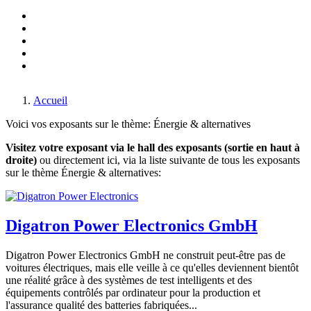
Made in Germany
Salon du génie mécanique
Monaco-Fair
Salon du voyage
Transport & trafic
Salon du divertissement & des jeux
Vivre, dormir, cuisines & déco
Par air & par eau
Accueil
Voici vos exposants sur le thème: Énergie & alternatives
Visitez votre exposant via le hall des exposants (sortie en haut à
droite)
ou directement ici, via la liste suivante de tous les exposants
sur le thème Énergie & alternatives:
Digatron Power Electronics GmbH
Digatron Power Electronics GmbH ne construit peut-être pas de
voitures électriques, mais elle veille à ce qu'elles deviennent bientôt
une réalité grâce à des systèmes de test intelligents et des
équipements contrôlés par ordinateur pour la production et
l'assurance qualité des batteries fabriquées...