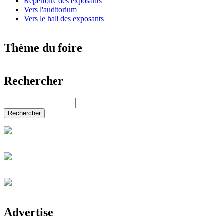
Répertoire des exposants
Vers l'auditorium
Vers le hall des exposants
Thème du foire
Nouvelles du monde entier
Rechercher
Le Monde de l'art
Automobiles & accessoires
Diese Website durchsuchen
Salon de l'industrie et de la technologie
Services, éducation & emplois
Rechercher
Commerce de détail & gastronomie
Électronique & TI
Énergie & alternatives
Mode, beauté, mariage & bijoux
Eau, bien-être, loisirs & sport
Jardin & animaux
Salon de la santé & de la médecine
Salon de la maison & du bâtiment
Salon de l'immobilier & de la finance
Journées des carrières KALAYDO
Advertise
Communication & médias
Salon de l'agriculture