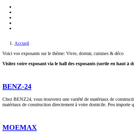
Made in Germany
Salon du génie mécanique
Monaco-Fair
Salon du voyage
Transport & trafic
Salon du divertissement & des jeux
Vivre, dormir, cuisines & déco
Par air & par eau
Accueil
Voici vos exposants sur le thème: Vivre, dormir, cuisines & déco
Visitez votre exposant via le hall des exposants (sortie en haut à d
BENZ-24
Chez BENZ24, vous trouverez une variété de matériaux de constructio
matériaux de construction directement à votre domicile. Peu importe q
MOEMAX