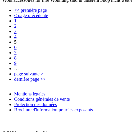
Wohnaccessoires für Ihre Wohnung sind in unserem Shop nicht weit ent
<< première page
< page précédente
1
2
3
4
5
6
7
8
9
…
page suivante >
dernière page >>
Mentions légales
Conditions générales de vente
Protection des données
Brochure d'information pour les exposants