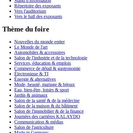
Stand d'information
Répertoire des exposants
Vers l'auditorium
Vers le hall des exposants
Thème du foire
Nouvelles du monde entier
Le Monde de l'art
Automobiles & accessoires
Salon de l'industrie et de la technologie
Services, éducation & emplois
Commerce de détail & gastronomie
Électronique & TI
Énergie & alternatives
Mode, beauté, mariage & bijoux
Eau, bien-être, loisirs & sport
Jardin & animaux
Salon de la santé & de la médecine
Salon de la maison & du bâtiment
Salon de l'immobilier & de la finance
Journées des carrières KALAYDO
Communication & médias
Salon de l'agriculture
Made in Germany