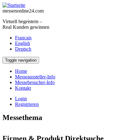
Direkt zum Inhalt
messenonline24.com
Virtuell begeistern –
Real Kunden gewinnen
Français
English
Deutsch
Toggle navigation
Home
Messeaussteller-Info
Messebesucher-Info
Kontakt
Login
Registrieren
Messethema
Neues aus aller Welt
Firmen & Produkt Direktsuche