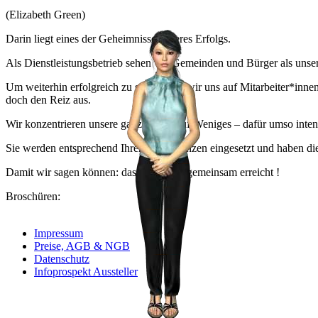
(Elizabeth Green)
Darin liegt eines der Geheimnisse unseres Erfolgs.
Als Dienstleistungsbetrieb sehen wir Gemeinden und Bürger als uns
Um weiterhin erfolgreich zu sein freuen wir uns auf Mitarbeiter*inn
doch den Reiz aus.
Wir konzentrieren unsere ganze Kraft auf Weniges – dafür umso inten
Sie werden entsprechend Ihrer Kompetenzen eingesetzt und haben die
Damit wir sagen können: das haben wir gemeinsam erreicht !
Broschüren:
Impressum
Preise, AGB & NGB
Datenschutz
Infoprospekt Aussteller