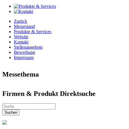
Zurück
Messestand
Produkte & Services
Website
Kontakt
Stellenangebote
Bewerbung
Impressum
Messethema
Neues aus aller Welt
Firmen & Produkt Direktsuche
Welt der Kunst
Automobile & Zubehör
Firmen & Produkt Direktsuche
Industrie & Technik Fachmesse
Dienstleistungen, Bildung & Jobs
Suchen
Einzelhandel & Gastronomie
Elektronic & IT
Energie & Alternativen