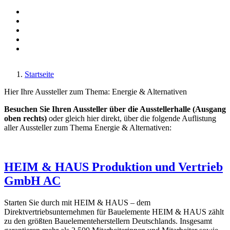
Made in Germany
Maschinenbau-Messe
Monaco-Fair
Reise-Messe
Transport & Verkehr
Unterhaltungs & Spiele-Messe
Wohnen, Schlafen, Küchen & Deko
Zu Luft & zu Wasser
Startseite
Hier Ihre Aussteller zum Thema: Energie & Alternativen
Besuchen Sie Ihren Aussteller über die Ausstellerhalle (Ausgang
oben rechts)
oder gleich hier direkt, über die folgende Auflistung
aller Aussteller zum Thema Energie & Alternativen:
HEIM & HAUS Produktion und Vertrieb
GmbH AC
Starten Sie durch mit HEIM & HAUS – dem
Direktvertriebsunternehmen für Bauelemente HEIM & HAUS zählt
zu den größten Bauelementeherstellern Deutschlands. Insgesamt