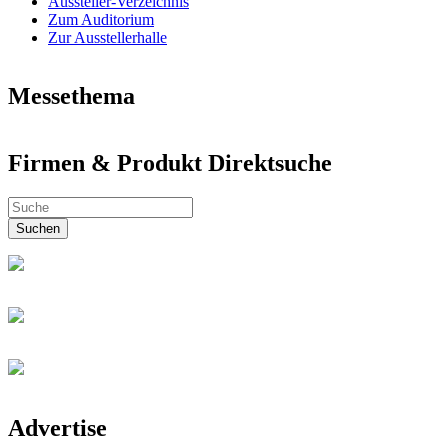
Aussteller-Verzeichnis
Zum Auditorium
Zur Ausstellerhalle
Messethema
Neues aus aller Welt
Firmen & Produkt Direktsuche
Welt der Kunst
Automobile & Zubehör
Firmen & Produkt Direktsuche
Industrie & Technik Fachmesse
Dienstleistungen, Bildung & Jobs
Suchen
Einzelhandel & Gastronomie
Elektronic & IT
Energie & Alternativen
Fashion, Beauty, Hochzeit & Schmuck
Aqua, Wellness, Freizeit & Sport
Garten & Tiere
Gesundheits- & Medizin-Messe
Haus & Bau-Messe
Immobilien & Finanz-Messe
KALAYDO Karrieretage
Advertise
Kommunikation & Medien
Landwirtschaftsmesse