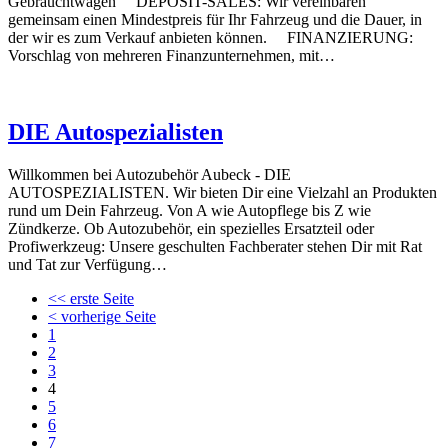
Gebrauchtwagen DEPOSIT-SALES: Wir vereinbaren
gemeinsam einen Mindestpreis für Ihr Fahrzeug und die Dauer, in
der wir es zum Verkauf anbieten können. FINANZIERUNG:
Vorschlag von mehreren Finanzunternehmen, mit…
DIE Autospezialisten
Willkommen bei Autozubehör Aubeck - DIE
AUTOSPEZIALISTEN. Wir bieten Dir eine Vielzahl an Produkten
rund um Dein Fahrzeug. Von A wie Autopflege bis Z wie
Zündkerze. Ob Autozubehör, ein spezielles Ersatzteil oder
Profiwerkzeug: Unsere geschulten Fachberater stehen Dir mit Rat
und Tat zur Verfügung…
<< erste Seite
< vorherige Seite
1
2
3
4
5
6
7